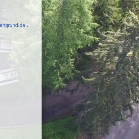
engrund.de
.