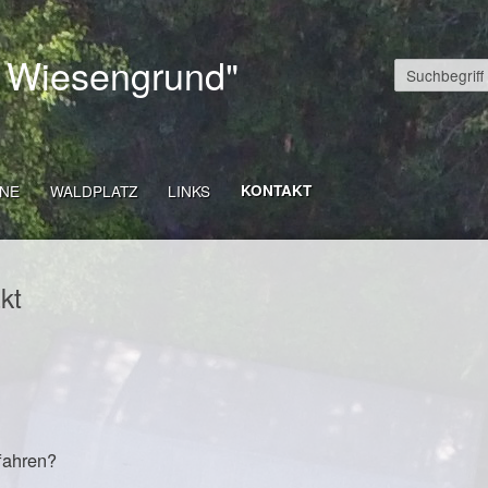
 Wiesengrund"
INE
WALDPLATZ
LINKS
KONTAKT
kt
fahren?